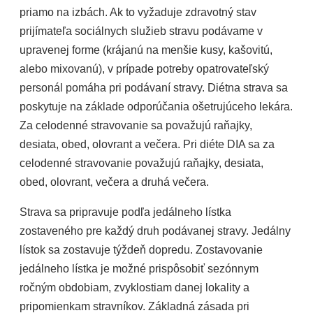
priamo na izbách. Ak to vyžaduje zdravotný stav
prijímateľa sociálnych služieb stravu podávame v
upravenej forme (krájanú na menšie kusy, kašovitú,
alebo mixovanú), v prípade potreby opatrovateľský
personál pomáha pri podávaní stravy. Diétna strava sa
poskytuje na základe odporúčania ošetrujúceho lekára.
Za celodenné stravovanie sa považujú raňajky,
desiata, obed, olovrant a večera. Pri diéte DIA sa za
celodenné stravovanie považujú raňajky, desiata,
obed, olovrant, večera a druhá večera.
Strava sa pripravuje podľa jedálneho lístka
zostaveného pre každý druh podávanej stravy. Jedálny
lístok sa zostavuje týždeň dopredu. Zostavovanie
jedálneho lístka je možné prispôsobiť sezónnym
ročným obdobiam, zvyklostiam danej lokality a
pripomienkam stravníkov. Základná zásada pri