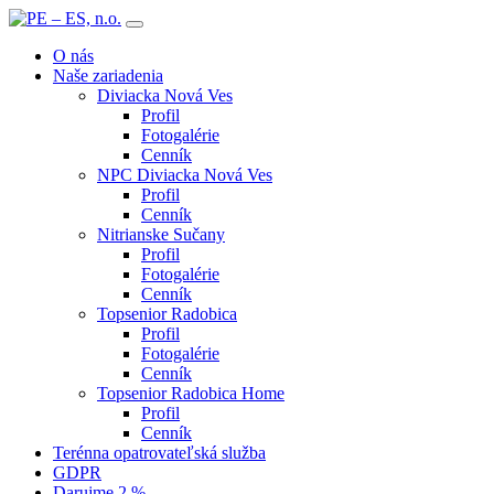
O nás
Naše zariadenia
Diviacka Nová Ves
Profil
Fotogalérie
Cenník
NPC Diviacka Nová Ves
Profil
Cenník
Nitrianske Sučany
Profil
Fotogalérie
Cenník
Topsenior Radobica
Profil
Fotogalérie
Cenník
Topsenior Radobica Home
Profil
Cenník
Terénna opatrovateľská služba
GDPR
Darujme 2 %