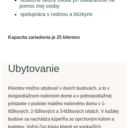
obslužné úkony osobe pri odkázanosti na
pomoc inej osoby
spolupráca s rodinou a blízkymi
Kapacita zariadenia je 25 klientov
Ubytovanie
Klientov možno ubytovať v dvoch budovách, a to v
dvojpodlažnom rodinnom dome a v jednopodlažnej
prístavbe v podobe malého rodinného domu v 1-
lôžkových, 2-lôžkových a 3-lôžkových izbách. V každej
budove sa nachádza kúpeľňa so sprchovým kútom a
toaletou. Voľný čas trávia klienti vo vonkajších